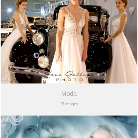
Álbumes
Diseño Gráfico
Contratación
Contacto
Moda
15 images